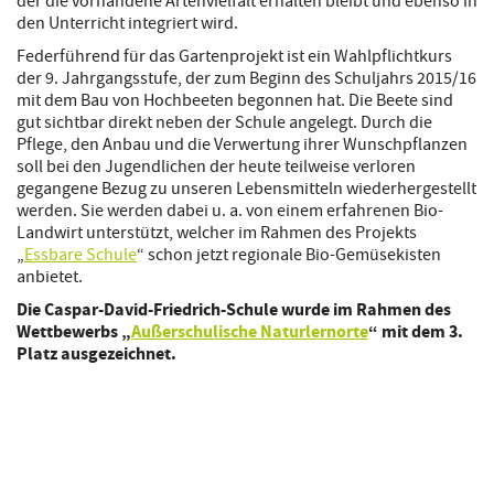
der die vorhandene Artenvielfalt erhalten bleibt und ebenso in
den Unterricht integriert wird.
Federführend für das Gartenprojekt ist ein Wahlpflichtkurs
der 9. Jahrgangsstufe, der zum Beginn des Schuljahrs 2015/16
mit dem Bau von Hochbeeten begonnen hat. Die Beete sind
gut sichtbar direkt neben der Schule angelegt. Durch die
Pflege, den Anbau und die Verwertung ihrer Wunschpflanzen
soll bei den Jugendlichen der heute teilweise verloren
gegangene Bezug zu unseren Lebensmitteln wiederhergestellt
werden. Sie werden dabei u. a. von einem erfahrenen Bio-
Landwirt unterstützt, welcher im Rahmen des Projekts
„
Essbare Schule
“ schon jetzt regionale Bio-Gemüsekisten
anbietet.
Die Caspar-David-Friedrich-Schule wurde im Rahmen des
Wettbewerbs „
Außerschulische Naturlernorte
“ mit dem 3.
Platz ausgezeichnet.