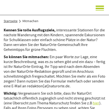
Startseite
Startseite
Mitmachen
Über NaturOrte
Kennen Sie tolle Ausflugsziele,
interessante Stationen für die
nächste Wanderung mit den Kindern, spannende Exkursionen
Mitmachen
für Schulklassen oder einfach schöne Plätze in der Natur?
Dann verraten Sie der NaturOrte-Gemeinschaft Ihre
Geheimtipps für grüne Fluchten.
So können Sie mitmachen:
Ein paar Worte zur Lage, eine
kurze Beschreibung, was es zu sehen gibt und ein dazu – fertig
ist Ihr NaturOrte-Eintrag. Ihr Tipp wird nach dem Absenden
von der NaturOrte-Redaktion geprüft und im Anschluss
schnellstmöglich freigeschaltet. Möchten Sie mehr als ein Foto
zeigen? Dann nutzen Sie das Formular mehrfach oder senden
eine E-Mail an redaktion[at]naturorte.de.
Wichtig:
Vergewissern Sie sich bitte, dass Ihr NaturOrt
tatsächlich öffentlich zugänglich und nicht streng geschützt ist
(eine Übersicht zum Thema Naturschutz finden Sie z.B
hier
).
Falls auf Ihren Fotos Personen zu sehen sind, achten Sie