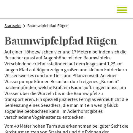
Startseite
Startseite
Baumwipfelpfad Rügen
Über NaturOrte
Baumwipfelpfad Rügen
Mitmachen
Auf einer Höhe zwischen vier und 17 Metern befinden sich die
Besucher quasi auf Augenhöhe mit den Baumwipfeln.
Verschiedene Erlebnisstationen auf dem insgesamt 1,25 km
langen Pfad auf Rügen zeigen großen und kleinen Entdeckern
Wissenswertes rund um Tier- und Pflanzenwelt. An einer
Wasserpumpe können Besucher durch eigenes „Kurbeln“
nachempfinden, welche Kraft ein Baum aufbringen muss, um
Wasser über die Wurzeln bis in die Baumwipfel zu
transportieren. Ein speziell justiertes Fernglas verdeutlicht die
Sehleistung eines Seeadlers, die man mit ein wenig Glück
sogar live beobachten kann. Im Adlerhorst gibt es
verschiedene Vogelnester zu entdecken.
Vom 40 Meter hohen Turm aus erkennt man bei guter Sicht die
Kirchturmspitzen von Stralsund und die Pylonen der