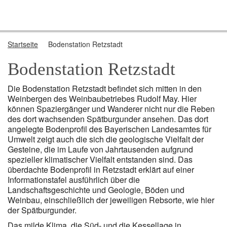
Startseite
Startseite
Bodenstation Retzstadt
Über NaturOrte
Bodenstation Retzstadt
Mitmachen
Die Bodenstation Retzstadt befindet sich mitten in den
Weinbergen des Weinbaubetriebes Rudolf May. Hier
können Spaziergänger und Wanderer nicht nur die Reben
des dort wachsenden Spätburgunder ansehen. Das dort
angelegte Bodenprofil des Bayerischen Landesamtes für
Umwelt zeigt auch die sich die geologische Vielfalt der
Gesteine, die im Laufe von Jahrtausenden aufgrund
spezieller klimatischer Vielfalt entstanden sind. Das
überdachte Bodenprofil in Retzstadt erklärt auf einer
Informationstafel ausführlich über die
Landschaftsgeschichte und Geologie, Böden und
Weinbau, einschließlich der jeweiligen Rebsorte, wie hier
der Spätburgunder.
Das milde Klima, die Süd- und die Kessellage in